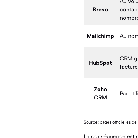
Au vol
Brevo
contac
nombr
Mailchimp
Au nom
CRM gra
HubSpot
factur
Zoho
Par uti
CRM
Source: pages officielles d
La conséquence est c