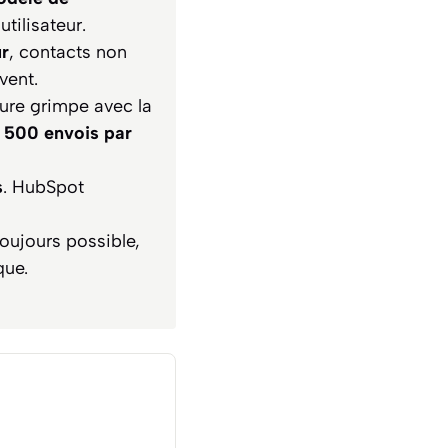
tilisateur.
ur
, contacts non
vent.
ture grimpe avec la
 500 envois par
s
. HubSpot
toujours possible,
que.