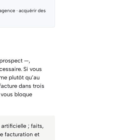
 agence
·
acquérir des
 prospect —,
cessaire. Si vous
ume plutôt qu’au
facture dans trois
e vous bloque
tificielle ; faits,
e facturation et