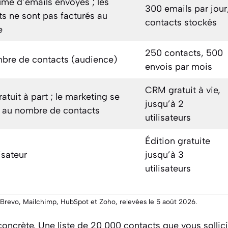
ume d’emails envoyés ; les
300 emails par jour
ts ne sont pas facturés au
contacts stockés
e
250 contacts, 500
bre de contacts (audience)
envois par mois
CRM gratuit à vie,
tuit à part ; le marketing se
jusqu’à 2
e au nombre de contacts
utilisateurs
Édition gratuite
lisateur
jusqu’à 3
utilisateurs
e Brevo, Mailchimp, HubSpot et Zoho, relevées le 5 août 2026.
oncrète. Une liste de 20 000 contacts que vous sollici