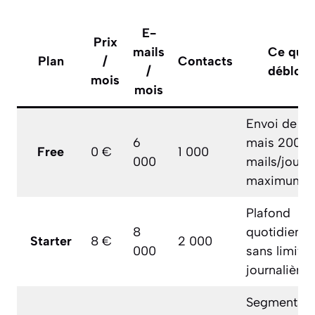
E-
Prix
mails
Ce qui 
Plan
/
Contacts
/
débloq
mois
mois
Envoi de b
6
mais 200 e
Free
0 €
1 000
000
mails/jour
maximum
Plafond
8
quotidien le
Starter
8 €
2 000
000
sans limite
journalière
Segmentati